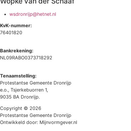
Wopke van der Schaaf
wsdronrijp@hetnet.nl
KvK-nummer:
76401820
Bankrekening:
NL09RABO0373718292
Tenaamstelling:
Protestantse Gemeente Dronrijp
e.o., Tsjerkebuorren 1,
9035 BA Dronrijp.
Copyright © 2026
Protestantse Gemeente Dronrijp
Ontwikkeld door:
Mijnvormgever.nl